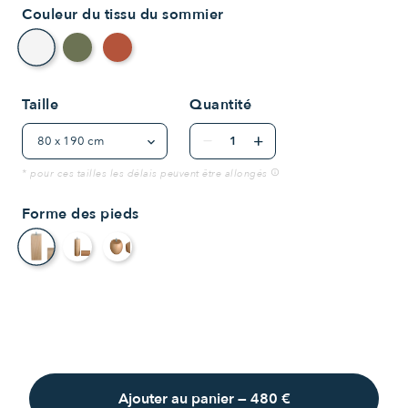
Couleur du tissu du sommier
Crème
Vert bouteille
Terracotta
Taille
Quantité
remove
add
* pour ces tailles les délais peuvent être allongés
info
Forme des pieds
rectangle
cylindre
ovale
Ajouter au panier
—
480 €