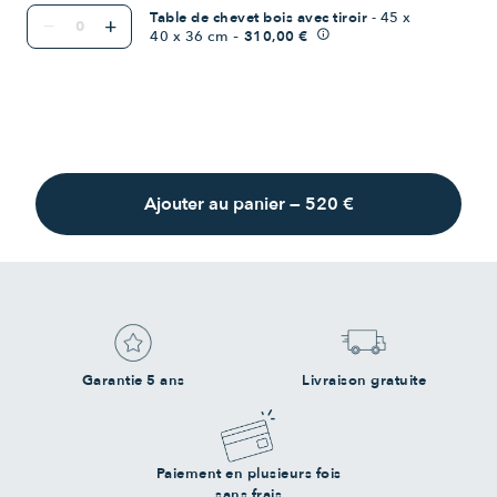
Table de chevet bois avec tiroir
- 45 x
remove
add
-
40 x 36 cm
310,00 €
info
Ajouter au panier
—
520 €
Garantie 5 ans
Livraison gratuite
Paiement en plusieurs fois
sans frais