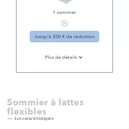
1 sommier
Jusqu'à 200 € de réduction
keyboard_arrow_down
Plus de détails
Sommier à lattes
flexibles
Les caractéristiques