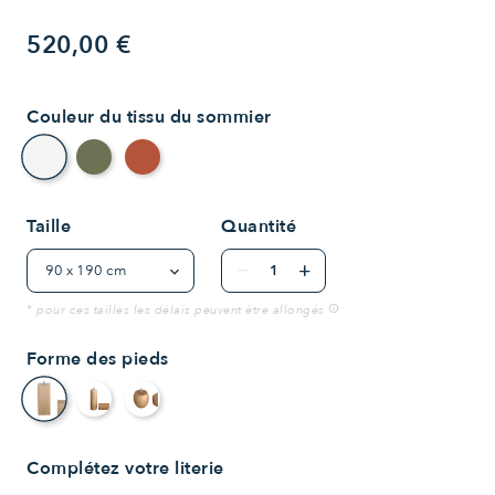
520,00 €
Couleur du tissu du sommier
Crème
Vert bouteille
Terracotta
Taille
Quantité
remove
add
* pour ces tailles les délais peuvent être allongés
info
Forme des pieds
rectangle
cylindre
ovale
Complétez votre literie