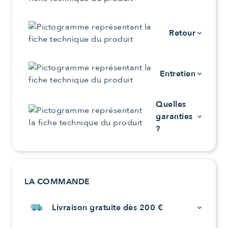
Retour
keyboard_arrow_down
Entretien
keyboard_arrow_down
Quelles
garanties
keyboard_arrow_down
?
LA COMMANDE
Livraison gratuite dès 200 €
keyboard_arrow_down