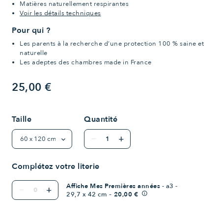
Matières naturellement respirantes
Voir les détails techniques
Pour qui ?
Les parents à la recherche d’une protection 100 % saine et
naturelle
Les adeptes des chambres made in France
25,00 €
Taille
Quantité
remove
add
Complétez votre literie
Affiche Mes Premières années
- a3 -
remove
add
-
29,7 x 42 cm
20,00 €
info