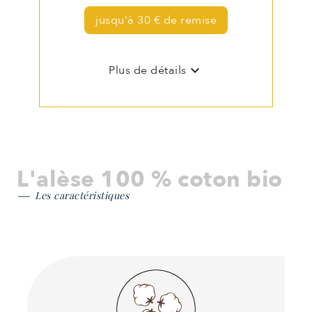
jusqu'à 30 € de remise
keyboard_arrow_down
Plus de détails
L'alèse 100 % coton bio
Les caractéristiques