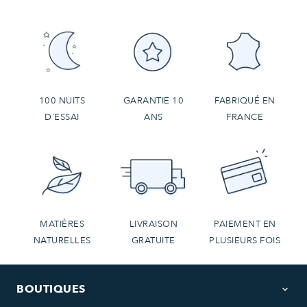
100 NUITS
GARANTIE 10
FABRIQUÉ EN
D'ESSAI
ANS
FRANCE
MATIÈRES
LIVRAISON
PAIEMENT EN
NATURELLES
GRATUITE
PLUSIEURS FOIS
BOUTIQUES
keyboard_arrow_down