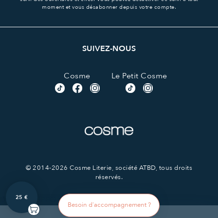
moment et vous désabonner depuis votre compte.
SUIVEZ-NOUS
Cosme
Le Petit Cosme
© 2014-2026 Cosme Literie, société ATBD, tous droits
réservés.
25 €
Display SUPPORTED
Besoin d'accompagnement ?