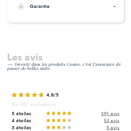
Garantie
keyboard_arrow_down
Les avis
Investir dans les produits Cosme, c’est l’assurance de
passer de belles nuits
4,8/5
Sur 457 évaluations
5 étoiles
391 avis
4 étoiles
53 avis
3 étoiles
5 avis