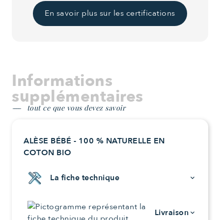
En savoir plus sur les certifications
Informations
supplémentaires
tout ce que vous devez savoir
ALÈSE BÉBÉ - 100 % NATURELLE EN
COTON BIO
La fiche technique
keyboard_arrow_down
Livraison
keyboard_arrow_down