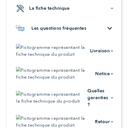
La fiche technique
keyboard_arrow_down
keyboard_arrow_down
Les questions fréquentes
Livraison
keyboard_arrow_down
Notice
keyboard_arrow_down
Quelles
garanties
keyboard_arrow_down
?
Retour
keyboard_arrow_down