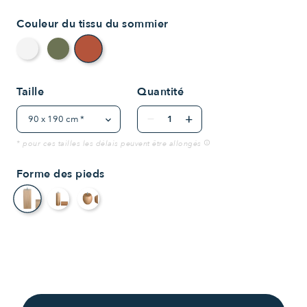
Couleur du tissu du sommier
Terracotta
Crème
Vert bouteille
Taille
Quantité
remove
add
* pour ces tailles les délais peuvent être allongés
info
Forme des pieds
rectangle
cylindre
ovale