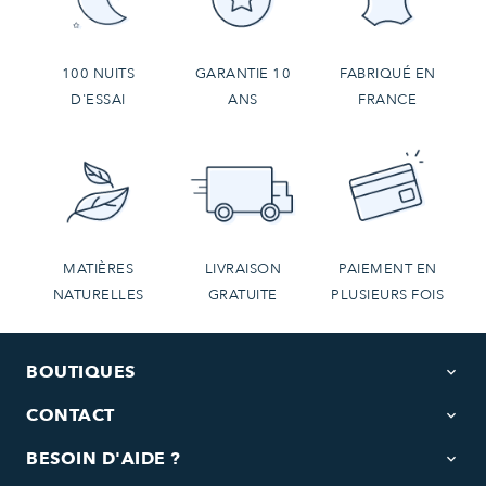
100 NUITS
GARANTIE 10
FABRIQUÉ EN
D'ESSAI
ANS
FRANCE
MATIÈRES
LIVRAISON
PAIEMENT EN
NATURELLES
GRATUITE
PLUSIEURS FOIS
BOUTIQUES
keyboard_arrow_down
CONTACT
keyboard_arrow_down
BESOIN D'AIDE ?
keyboard_arrow_down