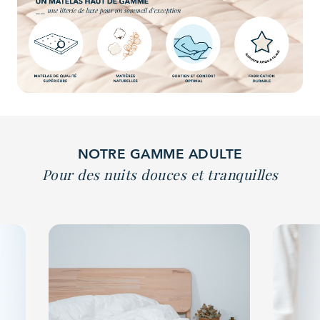
NOTRE GAMME ADULTE
Pour des nuits douces et tranquilles
arrow_back_ios
arrow_forward_ios