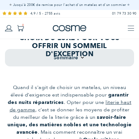
⭐
Jusqu'à 200€ de remise pour l'achat d'un matelas et d'un sommier ⭐
4,9 / 5 - 2755 avis
01 79 73 30 90
MATELAS HAUT DE GAMME :
0
QUAND LA LITERIE FAIT LE
CHOIX DU LUXE POUR VOUS
OFFRIR UN SOMMEIL
Linge
LITERIE ADULTE - À partir de 15 ans
D'EXCEPTION
Sur-
Matelas
Matelas
Mobilier
Offres
Matelas
Couette
Housse
Drap
Alèse
Affiche
Oreillers
de lit
LITERIE BÉBÉ - De 0 à 5 ans
Couettes
Sommaire
Sommiers
keyboard_arrow_down
matelas
à
100 %
Offres
Matelas
Sommiers
Lit
Mobilier
Oreiller
Couettes
Linge
Protection
Tous nos produit
de
housse
bébé
Tous nos produit
LITERIE ENFANT - De 3 à 15 ans
ressorts
naturels
cabane
de lit
de literie
couette
Voir tous les
matelas
Quand il s'agit de choisir un matelas, un niveau
élevé d’exigence est indispensable pour
garantir
des nuits réparatrices
. Opter pour une
literie haut
de gamme
, c’est se donner les moyens de profiter
du meilleur de la literie grâce à un
savoir-faire
unique, des matières nobles et une technologie
avancée
. Mais comment reconnaître un vrai