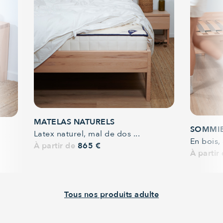
MATELAS NATURELS
SOMMI
Latex naturel, mal de dos ...
En bois, 
À partir de
865 €
À partir
Tous nos produits adulte