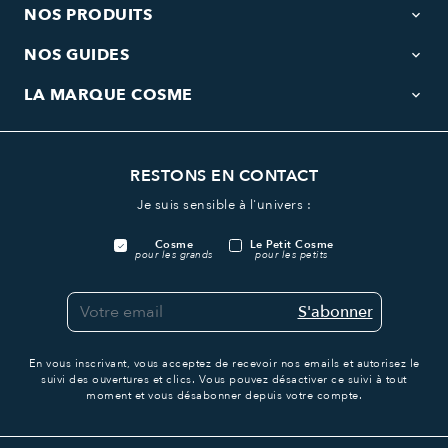
NOS PRODUITS
keyboard_arrow_down
NOS GUIDES
keyboard_arrow_down
LA MARQUE COSME
keyboard_arrow_down
RESTONS EN CONTACT
Je suis sensible à l'univers :
Cosme
Le Petit Cosme
pour les grands
pour les petits
S'abonner
En vous inscrivant, vous acceptez de recevoir nos emails et autorisez le
suivi des ouvertures et clics.
Vous pouvez désactiver ce suivi à tout
moment et vous désabonner depuis votre compte.