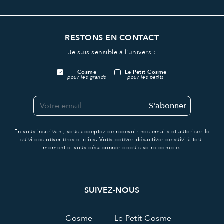
RESTONS EN CONTACT
Je suis sensible à l'univers :
Cosme
Le Petit Cosme
pour les grands
pour les petits
S'abonner
En vous inscrivant, vous acceptez de recevoir nos emails et autorisez le
suivi des ouvertures et clics.
Vous pouvez désactiver ce suivi à tout
moment et vous désabonner depuis votre compte.
SUIVEZ-NOUS
Cosme
Le Petit Cosme