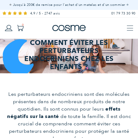
⭐
Jusqu'à 200€ de remise pour l'achat d'un matelas et d'un sommier ⭐
4,9 / 5 - 2747 avis
01 79 73 30 90
0
COMMENT ÉVITER LES
Linge
LITERIE ADULTE - À partir de 15 ans
PERTURBATEURS
Sur-
Matelas
Matelas
Mobilier
Offres
Matelas
Couette
Housse
Drap
Alèse
Affiche
Oreillers
de lit
LITERIE BÉBÉ - De 0 à 5 ans
Couettes
Sommiers
ENDOCRINIENS CHEZ LES
matelas
à
100 %
Offres
Matelas
Sommiers
Lit
Mobilier
Oreiller
Couettes
Linge
Protection
Tous nos produit
de
housse
bébé
Tous nos produit
LITERIE ENFANT - De 3 à 15 ans
ressorts
ENFANTS ?
naturels
cabane
de lit
de literie
couette
Voir tous les
matelas
Les perturbateurs endocriniens sont des molécules
présentes dans de nombreux produits de notre
quotidien. Ils sont connus pour leurs
effets
négatifs sur la santé
de toute la famille. Il est donc
crucial de comprendre comment éviter ces
perturbateurs endocriniens pour protéger la santé