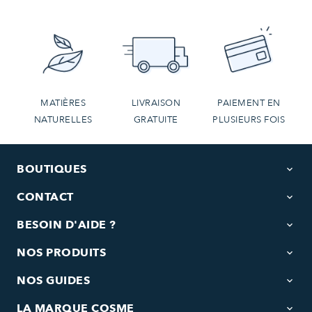
MATIÈRES
LIVRAISON
PAIEMENT EN
NATURELLES
GRATUITE
PLUSIEURS FOIS
BOUTIQUES
keyboard_arrow_down
CONTACT
keyboard_arrow_down
BESOIN D'AIDE ?
keyboard_arrow_down
NOS PRODUITS
keyboard_arrow_down
NOS GUIDES
keyboard_arrow_down
LA MARQUE COSME
keyboard_arrow_down