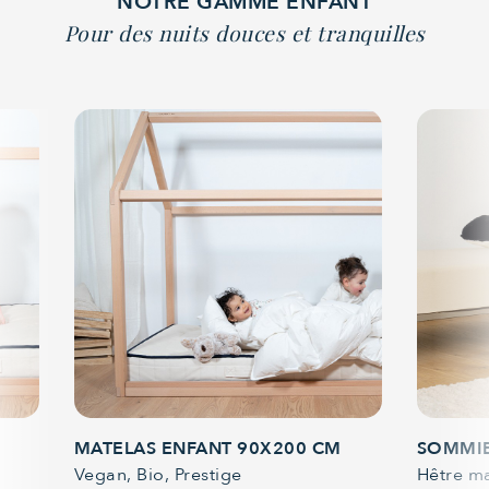
NOTRE GAMME ENFANT
Pour des nuits douces et tranquilles
arrow_back_ios
arrow_forward_ios
MATELAS ENFANT 90X200 CM
SOMMIE
Vegan, Bio, Prestige
Hêtre ma