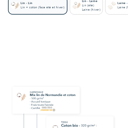
Lin - Laine
Lin - Lin
Laine -
Lin (été)
Lin + coton (face été et hiver)
Laine (
Laine (hiver)