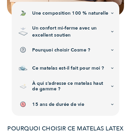
Une composition 100 % naturelle
keyboard_arrow_down
Un confort mi-ferme avec un
keyboard_arrow_down
excellent soutien
Pourquoi choisir Cosme ?
keyboard_arrow_down
Ce matelas est-il fait pour moi ?
keyboard_arrow_down
À qui s’adresse ce matelas haut
keyboard_arrow_down
de gamme ?
15 ans de durée de vie
keyboard_arrow_down
POURQUOI CHOISIR CE MATELAS LATEX