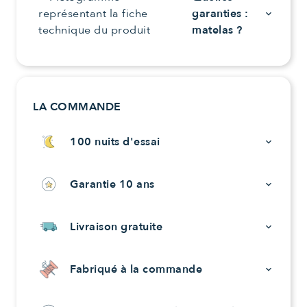
garanties :
keyboard_arrow_down
matelas ?
LA COMMANDE
100 nuits d'essai
keyboard_arrow_down
Garantie 10 ans
keyboard_arrow_down
Livraison gratuite
keyboard_arrow_down
Fabriqué à la commande
keyboard_arrow_down