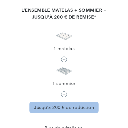
L’ENSEMBLE MATELAS + SOMMIER =
JUSQU'À 200 € DE REMISE*
1 matelas
1 sommier
Jusqu'à 200 € de réduction
keyboard_arrow_down
Plus de détails