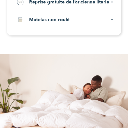
Reprise gratuite de l’ancienne literie
keyboard_arrow_down
Matelas non-roulé
keyboard_arrow_down