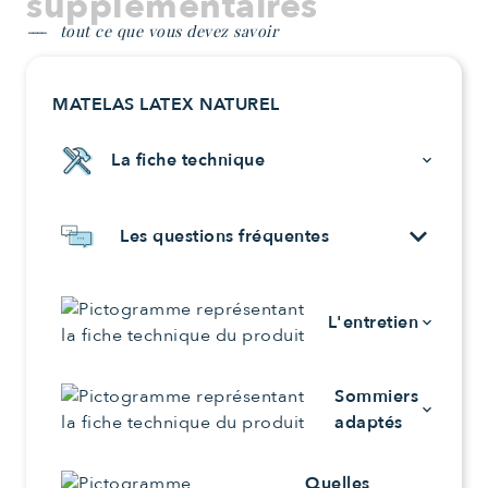
supplémentaires
tout ce que vous devez savoir
MATELAS LATEX NATUREL
La fiche technique
keyboard_arrow_down
keyboard_arrow_down
Les questions fréquentes
L'entretien
keyboard_arrow_down
Sommiers
keyboard_arrow_down
adaptés
Quelles