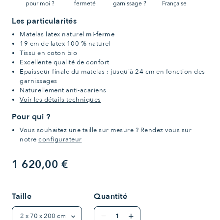
Les particularités
Matelas latex naturel
mi-ferme
19 cm de latex 100 % naturel
Tissu en coton bio
Excellente qualité de confort
Epaisseur finale du matelas : jusqu'à 24 cm en fonction des
garnissages
Naturellement anti-acariens
Voir les détails techniques
Pour qui ?
Vous souhaitez une taille sur mesure ? Rendez vous sur
notre
configurateur
1 620,00 €
Taille
Quantité
remove
add