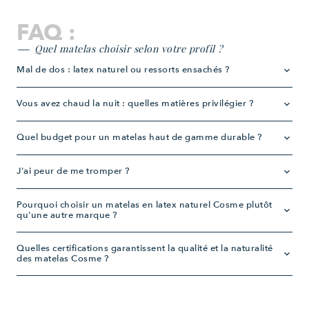
FAQ :
Quel matelas choisir selon votre profil ?
Mal de dos : latex naturel ou ressorts ensachés ?
keyboard_arrow_down
Vous avez chaud la nuit : quelles matières privilégier ?
keyboard_arrow_down
Quel budget pour un matelas haut de gamme durable ?
keyboard_arrow_down
J'ai peur de me tromper ?
keyboard_arrow_down
Pourquoi choisir un matelas en latex naturel Cosme plutôt
keyboard_arrow_down
qu'une autre marque ?
Quelles certifications garantissent la qualité et la naturalité
keyboard_arrow_down
des matelas Cosme ?