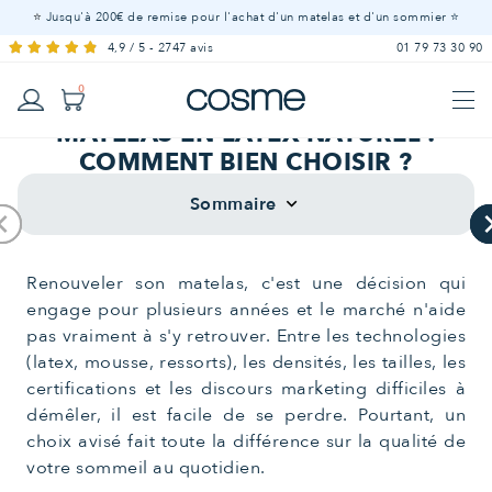
⭐
Jusqu'à 200€ de remise pour l'achat d'un matelas et d'un sommier ⭐
4,9 / 5 - 2747 avis
01 79 73 30 90
0
COMPARATIF MEILLEUR
MATELAS EN LATEX NATUREL :
COMMENT BIEN CHOISIR ?
Linge
LITERIE ADULTE - À partir de 15 ans
Sur-
Matelas
Matelas
Mobilier
Offres
Matelas
Couette
Housse
Drap
Alèse
Affiche
Oreillers
de lit
LITERIE BÉBÉ - De 0 à 5 ans
Couettes
Sommaire
Sommiers
keyboard_arrow_down
matelas
à
100 %
Offres
Matelas
Sommiers
Lit
Mobilier
Oreiller
Couettes
Linge
Protection
Tous nos produit
de
housse
bébé
Tous nos produit
LITERIE ENFANT - De 3 à 15 ans
_arrow_left
_arrow_left
_arrow_left
keyboard_ar
keyboard_ar
keyboard_ar
ressorts
naturels
cabane
de lit
de literie
couette
Voir tous les
Renouveler son matelas, c'est une décision qui
matelas
engage pour plusieurs années et le marché n'aide
pas vraiment à s'y retrouver. Entre les technologies
(latex, mousse, ressorts), les densités, les tailles, les
certifications et les discours marketing difficiles à
démêler, il est facile de se perdre. Pourtant, un
choix avisé fait toute la différence sur la qualité de
votre sommeil au quotidien.