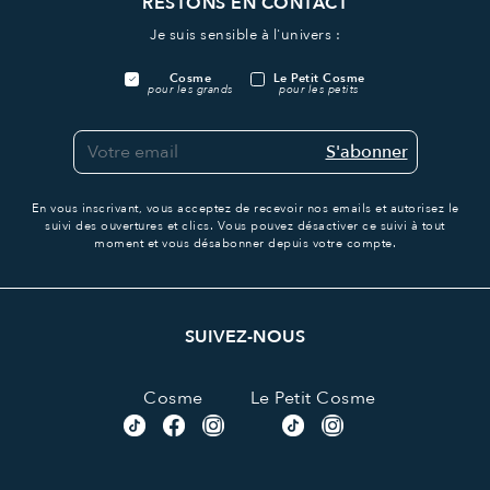
RESTONS EN CONTACT
Je suis sensible à l'univers :
Cosme
Le Petit Cosme
pour les grands
pour les petits
S'abonner
En vous inscrivant, vous acceptez de recevoir nos emails et autorisez le
suivi des ouvertures et clics.
Vous pouvez désactiver ce suivi à tout
moment et vous désabonner depuis votre compte.
SUIVEZ-NOUS
Cosme
Le Petit Cosme