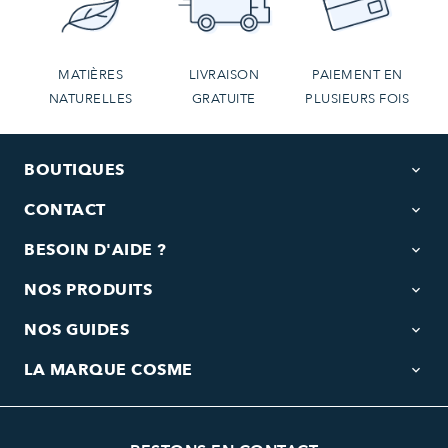
MATIÈRES
LIVRAISON
PAIEMENT EN
NATURELLES
GRATUITE
PLUSIEURS FOIS
BOUTIQUES
keyboard_arrow_down
CONTACT
keyboard_arrow_down
BESOIN D'AIDE ?
keyboard_arrow_down
NOS PRODUITS
keyboard_arrow_down
NOS GUIDES
keyboard_arrow_down
LA MARQUE COSME
keyboard_arrow_down