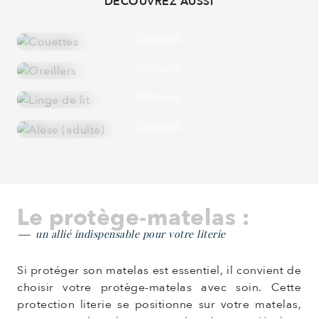
DÉCOUVREZ AUSSI
COUETTES
ÉTÉ - HIVER - 4 SAISONS
Découvrir
OREILLERS
LATEX NATUREL OU DUVET
Découvrir
LINGE DE LIT
LIN
Découvrir
ALÈSE
COTON BIO
Découvrir
Le protège-matelas :
un allié indispensable pour votre literie
Si protéger son matelas est essentiel, il convient de
choisir votre protège-matelas avec soin. Cette
protection literie se positionne sur votre matelas,