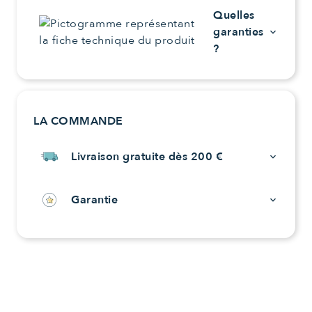
Quelles
garanties
keyboard_arrow_down
?
LA COMMANDE
Livraison gratuite dès 200 €
keyboard_arrow_down
Garantie
keyboard_arrow_down