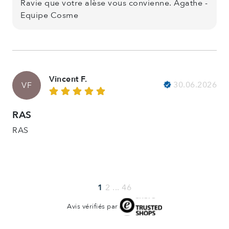
Ravie que votre alèse vous convienne. Agathe -
Equipe Cosme
Vincent F.
30.06.2026
VF
RAS
RAS
1
2
...
46
Avis vérifiés par