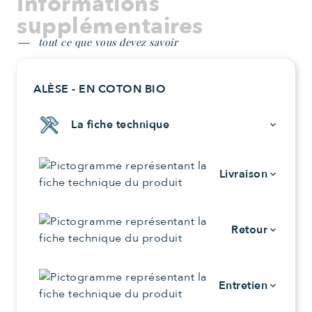
Informations
supplémentaires
tout ce que vous devez savoir
ALÈSE - EN COTON BIO
La fiche technique
keyboard_arrow_down
Livraison
keyboard_arrow_down
Retour
keyboard_arrow_down
Entretien
keyboard_arrow_down