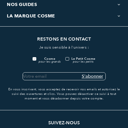
NOS GUIDES
keyboard_arrow_down
LA MARQUE COSME
keyboard_arrow_down
RESTONS EN CONTACT
Je suis sensible à l'univers :
Cosme
Le Petit Cosme
pour les grands
pour les petits
S'abonner
En vous inscrivant, vous acceptez de recevoir nos emails et autorisez le
suivi des ouvertures et clics.
Vous pouvez désactiver ce suivi à tout
moment et vous désabonner depuis votre compte.
SUIVEZ-NOUS