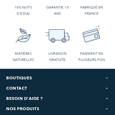
100 NUITS
GARANTIE 10
FABRIQUÉ EN
D'ESSAI
ANS
FRANCE
MATIÈRES
LIVRAISON
PAIEMENT EN
NATURELLES
GRATUITE
PLUSIEURS FOIS
BOUTIQUES
keyboard_arrow_down
CONTACT
keyboard_arrow_down
BESOIN D'AIDE ?
keyboard_arrow_down
NOS PRODUITS
keyboard_arrow_down