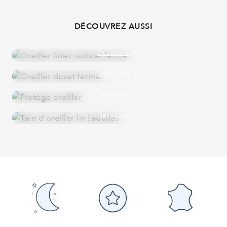
DÉCOUVREZ AUSSI
OREILLER LATEX NATUREL FERME
100 % LATEX NATUREL
Découvrir
OREILLER DUVET FERME
30 % DUVET ET 70 % PLUMETTES
Découvrir
PROTÈGE OREILLER
100 % COTON NATUREL
Découvrir
TAIE D'OREILLER
LIN
Découvrir