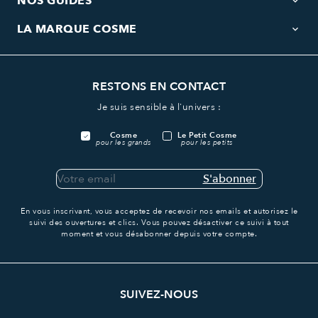
NOS GUIDES
keyboard_arrow_down
LA MARQUE COSME
keyboard_arrow_down
RESTONS EN CONTACT
Je suis sensible à l'univers :
Cosme
Le Petit Cosme
pour les grands
pour les petits
S'abonner
En vous inscrivant, vous acceptez de recevoir nos emails et autorisez le
suivi des ouvertures et clics.
Vous pouvez désactiver ce suivi à tout
moment et vous désabonner depuis votre compte.
SUIVEZ-NOUS