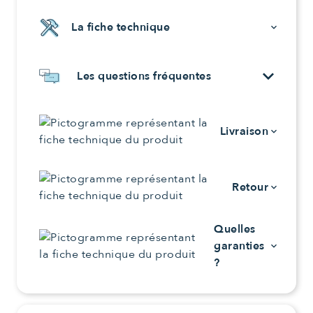
La fiche technique
keyboard_arrow_down
keyboard_arrow_down
Les questions fréquentes
Livraison
keyboard_arrow_down
Retour
keyboard_arrow_down
Quelles
garanties
keyboard_arrow_down
?