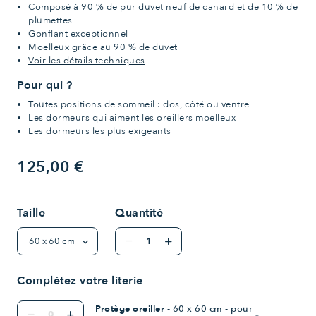
Composé à 90 % de pur duvet neuf de canard et de 10 % de
plumettes
Gonflant exceptionnel
Moelleux grâce au 90 % de duvet
Voir les détails techniques
Pour qui ?
Toutes positions de sommeil : dos, côté ou ventre
Les dormeurs qui aiment les oreillers moelleux
Les dormeurs les plus exigeants
125,00 €
Taille
Quantité
remove
add
Complétez votre literie
Protège oreiller
- 60 x 60 cm - pour
remove
add