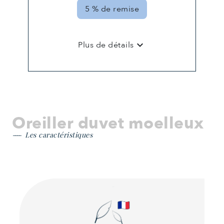
5 % de remise
keyboard_arrow_down
Plus de détails
Oreiller duvet moelleux
Les caractéristiques