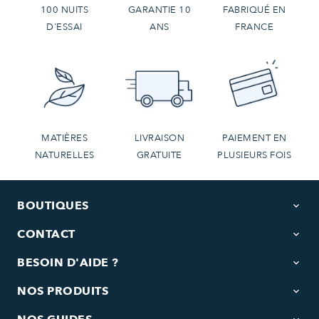
100 NUITS
GARANTIE 10
FABRIQUÉ EN
D'ESSAI
ANS
FRANCE
MATIÈRES
LIVRAISON
PAIEMENT EN
NATURELLES
GRATUITE
PLUSIEURS FOIS
BOUTIQUES
keyboard_arrow_down
CONTACT
keyboard_arrow_down
BESOIN D'AIDE ?
keyboard_arrow_down
NOS PRODUITS
keyboard_arrow_down