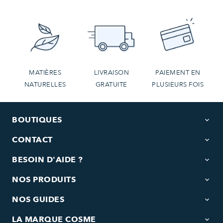
MATIÈRES
LIVRAISON
PAIEMENT EN
NATURELLES
GRATUITE
PLUSIEURS FOIS
BOUTIQUES
keyboard_arrow_down
CONTACT
keyboard_arrow_down
BESOIN D'AIDE ?
keyboard_arrow_down
NOS PRODUITS
keyboard_arrow_down
NOS GUIDES
keyboard_arrow_down
LA MARQUE COSME
keyboard_arrow_down