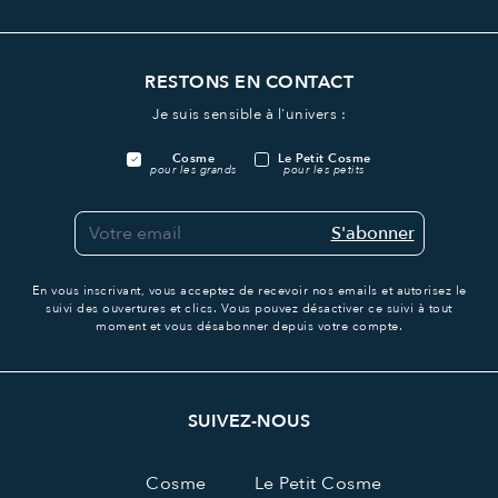
RESTONS EN CONTACT
Je suis sensible à l'univers :
Cosme
Le Petit Cosme
pour les grands
pour les petits
S'abonner
En vous inscrivant, vous acceptez de recevoir nos emails et autorisez le
suivi des ouvertures et clics.
Vous pouvez désactiver ce suivi à tout
moment et vous désabonner depuis votre compte.
SUIVEZ-NOUS
Cosme
Le Petit Cosme