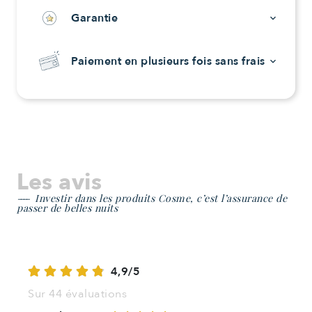
Garantie
keyboard_arrow_down
Paiement en plusieurs fois sans frais
keyboard_arrow_down
Les avis
Investir dans les produits Cosme, c’est l’assurance de
passer de belles nuits
4,9/5
Sur 44 évaluations