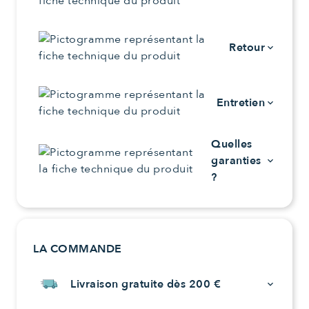
Retour
keyboard_arrow_down
Entretien
keyboard_arrow_down
Quelles
garanties
keyboard_arrow_down
?
LA COMMANDE
Livraison gratuite dès 200 €
keyboard_arrow_down