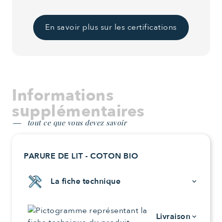
En savoir plus sur les certifications
Informations
supplémentaires
tout ce que vous devez savoir
PARURE DE LIT - COTON BIO
La fiche technique
keyboard_arrow_down
Livraison
keyboard_arrow_down