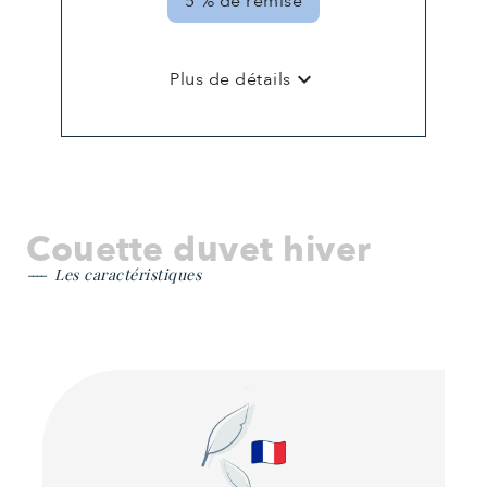
5 % de remise
keyboard_arrow_down
Plus de détails
Couette duvet hiver
Les caractéristiques