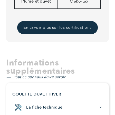
Plume et duvet
Oeko-tex
En savoir plus sur les certifications
Informations
supplémentaires
tout ce que vous devez savoir
COUETTE DUVET HIVER
La fiche technique
keyboard_arrow_down