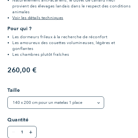
Naturellement anti-acariens, le duvet de canard neuf
provient des élevages landais dans le respect des conditions
animales
Voir les détails techniques
Pour qui ?
Les dormeurs frileux à la recherche de réconfort
Les amoureux des couettes volumineuses, légères et
gonflantes
Les chambres plutôt fraîches
260,00 €
Taille
Quantité
remove
add