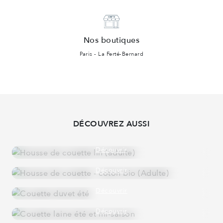
Nos boutiques
Paris - La Ferté-Bernard
DÉCOUVREZ AUSSI
HOUSSE DE COUETTE
LIN
Découvrir
HOUSSE DE COUETTE
COTON BIO
Découvrir
COUETTE DUVET ÉTÉ
160 GR/M²
Découvrir
COUETTE LAINE ÉTÉ ET MI-SAISON
100% LAINE DU PÉRIGORD
Découvrir