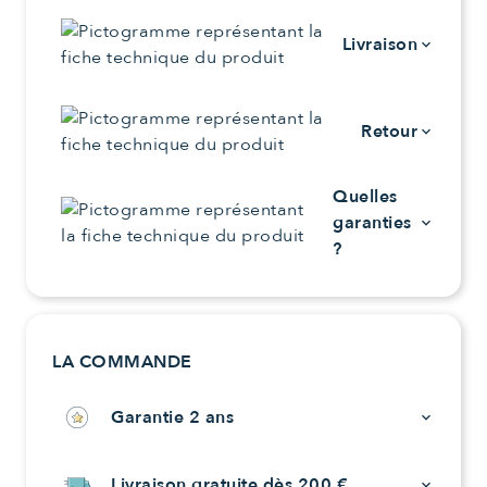
Livraison
keyboard_arrow_down
Retour
keyboard_arrow_down
Quelles
garanties
keyboard_arrow_down
?
LA COMMANDE
Garantie 2 ans
keyboard_arrow_down
Livraison gratuite dès 200 €
keyboard_arrow_down