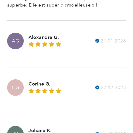
superbe. Elle est super « «moelleuse » !
Alexandra G.
21.01.2026
AG
Corine G.
27.12.2025
CG
Johana K.