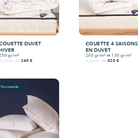
COUETTE DUVET
COUETTE 4 SAISONS
HIVER
EN DUVET
250 gr/m²
200 gr/m² et 130 gr/m²
Prix
Prix
À partir de
260 €
À partir de
420 €
Nouveauté