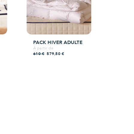
PACK HIVER ADULTE
À partir de
Prix de base
Prix
610 €
579,50 €