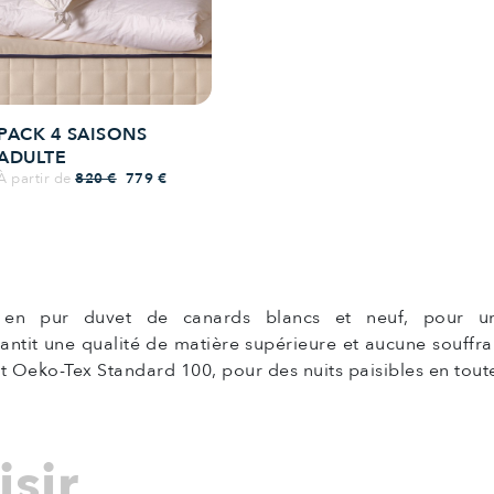
PACK 4 SAISONS
ADULTE
Prix de base
Prix
À partir de
820 €
779 €
 en pur duvet de canards blancs et neuf, pour un
ntit une qualité de matière supérieure et aucune souffra
et Oeko-Tex Standard 100, pour des nuits paisibles en toute
sir