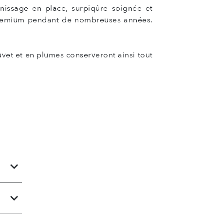
arnissage en place, surpiqûre soignée et
t premium pendant de nombreuses années.
vet et en plumes conserveront ainsi tout
keyboard_arrow_down
keyboard_arrow_down