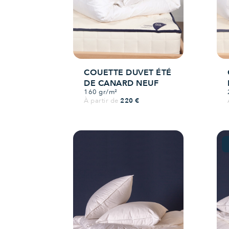
COUETTE DUVET ÉTÉ
DE CANARD NEUF
160 gr/m²
Prix
À partir de
220 €