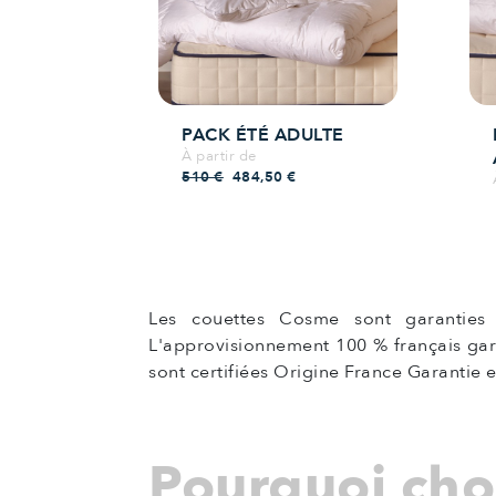
PACK ÉTÉ ADULTE
À partir de
Prix de base
Prix
510 €
484,50 €
Les couettes Cosme sont garanties
L'approvisionnement 100 % français gara
sont certifiées Origine France Garantie 
Pourquoi choi