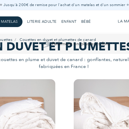
⭐
Jusqu'à 200€ de remise pour l'achat d'un matelas et d'un sommier 
LA M
 MATELAS
LITERIE ADULTE
ENFANT
BÉBÉ
ADULTE
ouettes
Couettes en duvet et plumettes de canard
N DUVET ET PLUMETTE
Paiement en plusieurs fois
ouettes en plume et duvet de canard : gonflantes, naturel
miers
Mobilier
Oreillers
Couettes
Linge de lit
Offres
bilier
Oreiller
Couettes
Linge de lit
Protecti
p housse
Alèse
Affiche bébé
fabriquées en France !
de literi