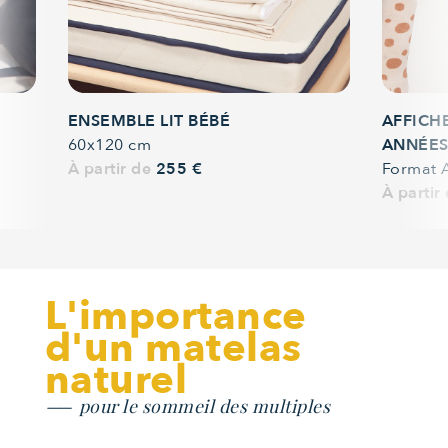
ENSEMBLE LIT BÉBÉ
AFFICH
60x120 cm
ANNÉES
À partir de
255 €
Format 
À partir
L'importance
d'un matelas
naturel
pour le sommeil des multiples