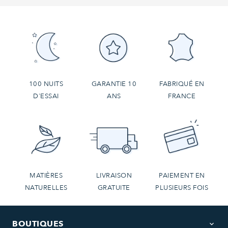
100 NUITS
GARANTIE 10
FABRIQUÉ EN
D'ESSAI
ANS
FRANCE
MATIÈRES
LIVRAISON
PAIEMENT EN
NATURELLES
GRATUITE
PLUSIEURS FOIS
BOUTIQUES
keyboard_arrow_down