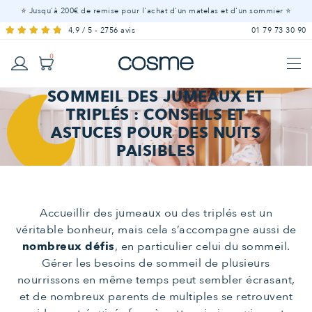
⭐
Jusqu'à 200€ de remise pour l'achat d'un matelas et d'un sommier ⭐
4,9 / 5 - 2756 avis
01 79 73 30 90
0
SOMMEIL DES JUMEAUX ET
Linge
LITERIE ADULTE - À partir de 15 ans
TRIPLÉS : CONSEILS ET
Sur-
Matelas
Matelas
Mobilier
Offres
Matelas
Couette
Housse
Drap
Alèse
Affiche
Oreillers
de lit
LITERIE BÉBÉ - De 0 à 5 ans
Couettes
Sommiers
ASTUCES POUR DES NUITS
matelas
à
100 %
Offres
Matelas
Sommiers
Lit
Mobilier
Oreiller
Couettes
Linge
Protection
Tous nos produit
de
housse
bébé
Tous nos produit
LITERIE ENFANT - De 3 à 15 ans
ressorts
PAISIBLES
naturels
cabane
de lit
de literie
couette
Voir tous les
matelas
Accueillir des jumeaux ou des triplés est un
véritable bonheur, mais cela s’accompagne aussi de
nombreux défis
, en particulier celui du sommeil.
Gérer les besoins de sommeil de plusieurs
nourrissons en même temps peut sembler écrasant,
et de nombreux parents de multiples se retrouvent