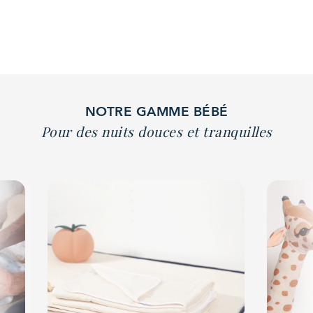
NOTRE GAMME BÉBÉ
Pour des nuits douces et tranquilles
arrow_back_ios
arrow_forward_ios