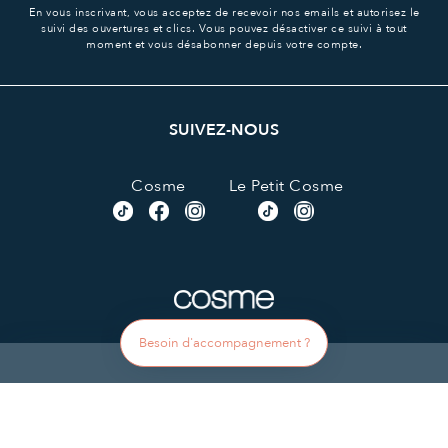
En vous inscrivant, vous acceptez de recevoir nos emails et autorisez le
suivi des ouvertures et clics.
Vous pouvez désactiver ce suivi à tout
moment et vous désabonner depuis votre compte.
SUIVEZ-NOUS
Cosme
Le Petit Cosme
Besoin d'accompagnement ?
© 2014-2026 Cosme Literie, société ATBD, tous droits
réservés.
Display SUPPORTED