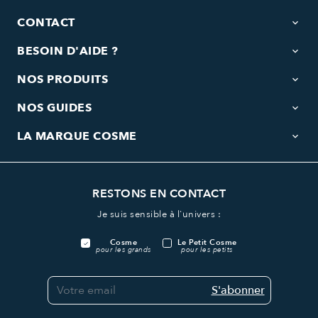
CONTACT
keyboard_arrow_down
BESOIN D'AIDE ?
keyboard_arrow_down
NOS PRODUITS
keyboard_arrow_down
NOS GUIDES
keyboard_arrow_down
LA MARQUE COSME
keyboard_arrow_down
RESTONS EN CONTACT
Je suis sensible à l'univers :
Cosme
Le Petit Cosme
pour les grands
pour les petits
S'abonner