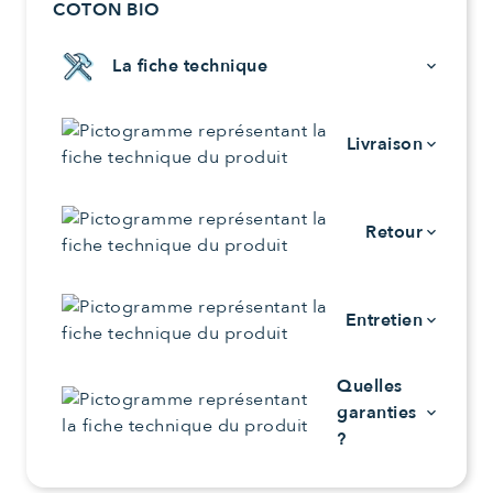
COTON BIO
La fiche technique
keyboard_arrow_down
Livraison
keyboard_arrow_down
Retour
keyboard_arrow_down
Entretien
keyboard_arrow_down
Quelles
garanties
keyboard_arrow_down
?