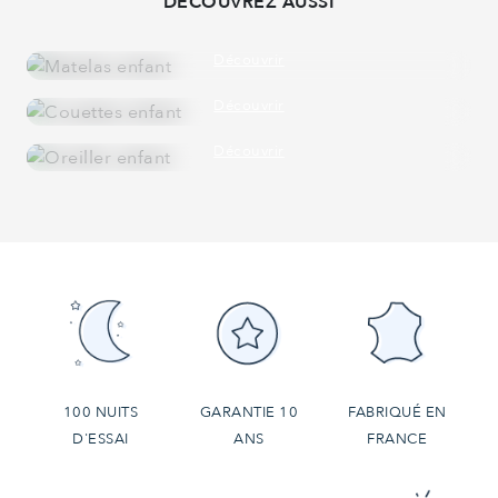
DÉCOUVREZ AUSSI
MATELAS ENFANT
80 X 160 CM - 90 X 190 CM - 90 X 200 CM
Découvrir
COUETTES ENFANT
ÉTÉ - HIVER - 4 SAISONS
Découvrir
OREILLER ENFANT
DUVET
Découvrir
100 NUITS
GARANTIE 10
FABRIQUÉ EN
D'ESSAI
ANS
FRANCE