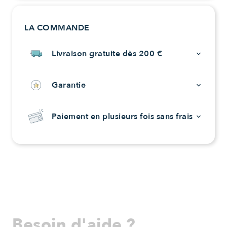
LA COMMANDE
Livraison gratuite dès 200 €
keyboard_arrow_down
Garantie
keyboard_arrow_down
Paiement en plusieurs fois sans frais
keyboard_arrow_down
Besoin d'aide ?