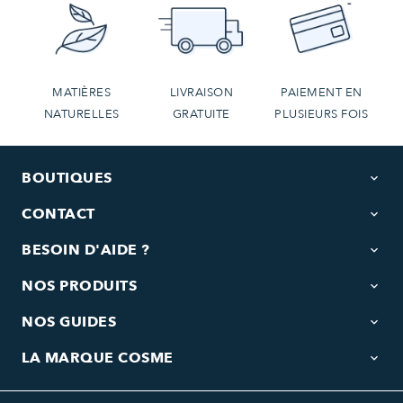
MATIÈRES
LIVRAISON
PAIEMENT EN
NATURELLES
GRATUITE
PLUSIEURS FOIS
BOUTIQUES
keyboard_arrow_down
CONTACT
keyboard_arrow_down
BESOIN D'AIDE ?
keyboard_arrow_down
NOS PRODUITS
keyboard_arrow_down
NOS GUIDES
keyboard_arrow_down
LA MARQUE COSME
keyboard_arrow_down