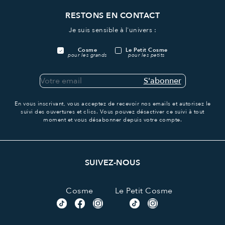
RESTONS EN CONTACT
Je suis sensible à l'univers :
Cosme
Le Petit Cosme
pour les grands
pour les petits
S'abonner
En vous inscrivant, vous acceptez de recevoir nos emails et autorisez le
suivi des ouvertures et clics.
Vous pouvez désactiver ce suivi à tout
moment et vous désabonner depuis votre compte.
SUIVEZ-NOUS
Cosme
Le Petit Cosme