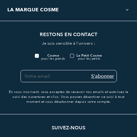
LA MARQUE COSME
keyboard_arrow_down
RESTONS EN CONTACT
Je suis sensible à l'univers :
Cosme
Le Petit Cosme
pour les grands
pour les petits
S'abonner
En vous inscrivant, vous acceptez de recevoir nos emails et autorisez le
suivi des ouvertures et clics.
Vous pouvez désactiver ce suivi à tout
moment et vous désabonner depuis votre compte.
SUIVEZ-NOUS