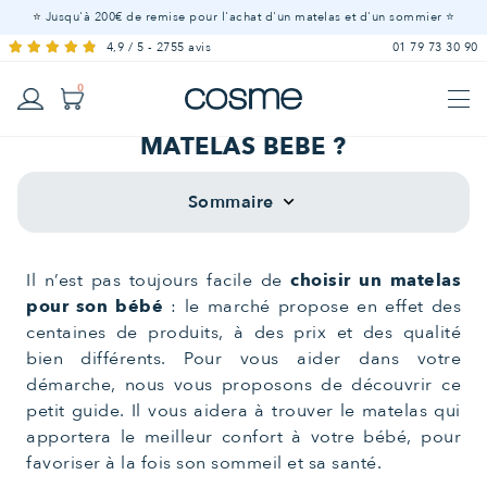
⭐
Jusqu'à 200€ de remise pour l'achat d'un matelas et d'un sommier ⭐
4,9 / 5 - 2755 avis
01 79 73 30 90
0
COMMENT CHOISIR SON
MATELAS BÉBÉ ?
Linge
LITERIE ADULTE - À partir de 15 ans
Sur-
Matelas
Matelas
Mobilier
Offres
Matelas
Couette
Housse
Drap
Alèse
Affiche
Oreillers
de lit
LITERIE BÉBÉ - De 0 à 5 ans
Couettes
Sommaire
Sommiers
keyboard_arrow_down
matelas
à
100 %
Offres
Matelas
Sommiers
Lit
Mobilier
Oreiller
Couettes
Linge
Protection
Tous nos produit
de
housse
bébé
Tous nos produit
LITERIE ENFANT - De 3 à 15 ans
ressorts
naturels
cabane
de lit
de literie
couette
Voir tous les
Il n’est pas toujours facile de
choisir un matelas
matelas
pour son bébé
: le marché propose en effet des
centaines de produits, à des prix et des qualité
bien différents. Pour vous aider dans votre
démarche, nous vous proposons de découvrir ce
petit guide. Il vous aidera à trouver le matelas qui
apportera le meilleur confort à votre bébé, pour
favoriser à la fois son sommeil et sa santé.