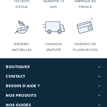
100 NUITS
GARANTIE 10
FABRIQUÉ EN
D'ESSAI
ANS
FRANCE
MATIÈRES
LIVRAISON
PAIEMENT EN
NATURELLES
GRATUITE
PLUSIEURS FOIS
BOUTIQUES
keyboard_arrow_down
CONTACT
keyboard_arrow_down
BESOIN D'AIDE ?
keyboard_arrow_down
NOS PRODUITS
keyboard_arrow_down
NOS GUIDES
keyboard_arrow_down