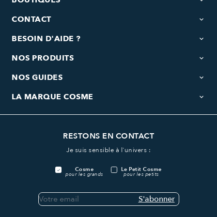
BOUTIQUES
keyboard_arrow_down
CONTACT
keyboard_arrow_down
BESOIN D'AIDE ?
keyboard_arrow_down
NOS PRODUITS
keyboard_arrow_down
NOS GUIDES
keyboard_arrow_down
LA MARQUE COSME
keyboard_arrow_down
RESTONS EN CONTACT
Je suis sensible à l'univers :
Cosme
Le Petit Cosme
pour les grands
pour les petits
S'abonner